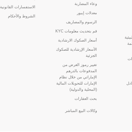
وعاء المضاربة
الاستفسارات القانونية
معدلات إيبور
الشروط والأحكام
الرسوم والمصاريف
قم بتحديث معلومات KYC
يئية
أسعار الصكوك الارشادية
مة
الأسعار الإرشادية للصكوك
الجزئية
ات
تغيير رموز الغرض من
المدفوعات بالدرهم
الإماراتي من خلال نظام
ادل
الإمارات للتحويلات المالية
(المحلية والدولية)
بحث العقارات
وكالات البيع المباشر