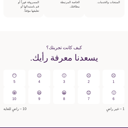
المنتجات والخدمات.
الخاصة المرتبطة
المسروقة فوراً أو
ببطاقتك.
قم باستبدالها أو
تعليقها مؤقتاً.
كيف كانت تجربتك؟
يسعدنا معرفة رأيك.
😶
😐
🙁️
☹️
☹️
5
4
3
2
1
🤩
😃
😀️
😊
🙂
10
9
8
7
6
1 – غير راضٍ
10 – راضٍ للغاية