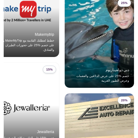
25%
Makemytrip
خطط لعطلتك القادمة 
على خصم %25 على حجوزات الطيران
والفنادق.
دبي دولفيناريوم
15%
خصم %25 على عرض الدلافين والفقمات
وعرض الطيور الغريبة
20%
Jewalleria
خصم %15 على الفاتورة الإجمالية عند است