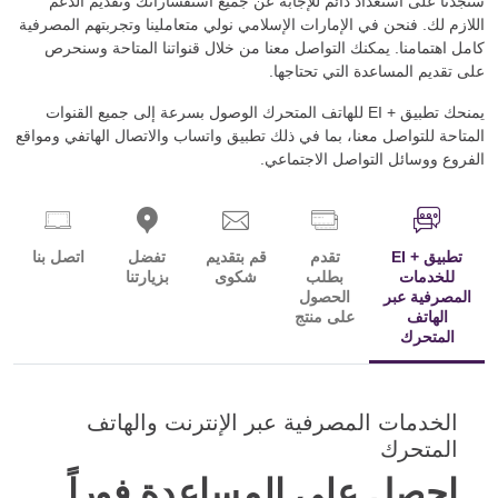
ستجدنا على استعداد دائم للإجابة عن جميع استفساراتك وتقديم الدعم
اللازم لك. فنحن في الإمارات الإسلامي نولي متعاملينا وتجربتهم المصرفية
كامل اهتمامنا. يمكنك التواصل معنا من خلال قنواتنا المتاحة وسنحرص
على تقديم المساعدة التي تحتاجها.
يمنحك تطبيق
EI +
للهاتف المتحرك الوصول بسرعة إلى جميع القنوات
المتاحة للتواصل معنا، بما في ذلك تطبيق واتساب والاتصال الهاتفي ومواقع
الفروع ووسائل التواصل الاجتماعي.
تطبيق
EI +
تقدم
قم بتقديم
تفضل
اتصل بنا
للخدمات
بطلب
شكوى
بزيارتنا
المصرفية عبر
الحصول
الهاتف
على منتج
المتحرك
الخدمات المصرفية عبر الإنترنت والهاتف
المتحرك
احصل على المساعدة فوراً